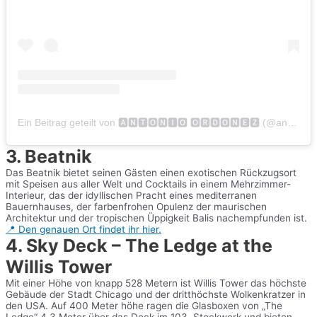
Ein Beitrag geteilt von 🅰🅽🆃🅾🅽🅸🅾 🅾🆁🅳🅾🅽🅴🆉 (@antonioordonez_)
3. Beatnik
Das Beatnik bietet seinen Gästen einen exotischen Rückzugsort
mit Speisen aus aller Welt und Cocktails in einem Mehrzimmer-
Interieur, das der idyllischen Pracht eines mediterranen
Bauernhauses, der farbenfrohen Opulenz der maurischen
Architektur und der tropischen Üppigkeit Balis nachempfunden ist.
📍 Den genauen Ort findet ihr hier.
4. Sky Deck – The Ledge at the
Willis Tower
Mit einer Höhe von knapp 528 Metern ist Willis Tower das höchste
Gebäude der Stadt Chicago und der dritthöchste Wolkenkratzer in
den USA. Auf 400 Meter höhe ragen die Glasboxen von „The