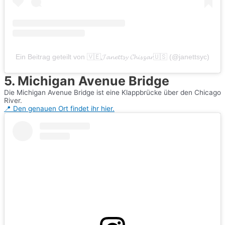
Ein Beitrag geteilt von 🇻🇪𝓙𝓪𝓷𝓮𝓽𝓽𝓼𝔂 𝓒𝓱𝓲𝓼𝔃𝓪𝓻🇺🇸 (@janettsyc)
5. Michigan Avenue Bridge
Die Michigan Avenue Bridge ist eine Klappbrücke über den Chicago
River.
📍 Den genauen Ort findet ihr hier.