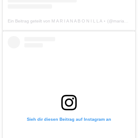
Ein Beitrag geteilt von M A R I A N A B O N I L L A ⋆ (@marianaabonilla)
Sieh dir diesen Beitrag auf Instagram an