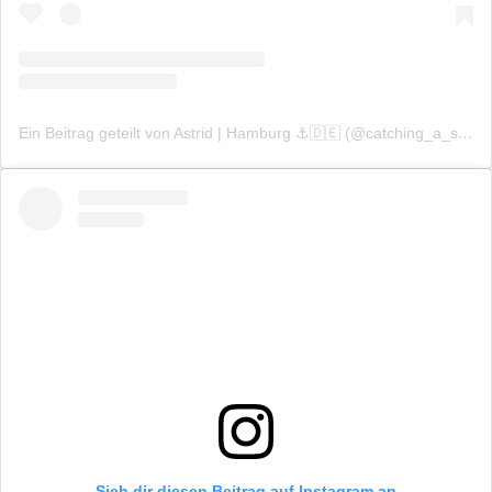
Ein Beitrag geteilt von Astrid | Hamburg ⚓️🇩🇪 (@catching_a_smile)
Sieh dir diesen Beitrag auf Instagram an