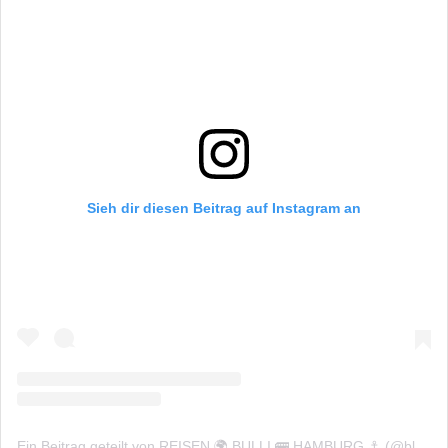
Sieh dir diesen Beitrag auf Instagram an
Ein Beitrag geteilt von REISEN 🌍 BULLI 🚌 HAMBURG ⚓️ (@blogcomfortzone)