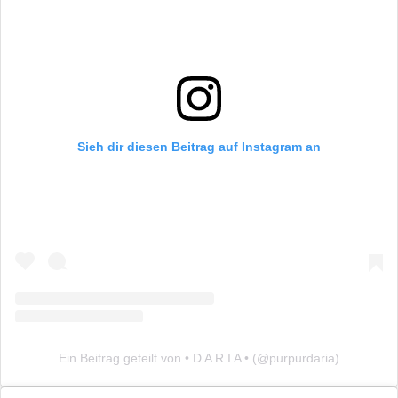
Sieh dir diesen Beitrag auf Instagram an
Ein Beitrag geteilt von • D A R I A • (@purpurdaria)