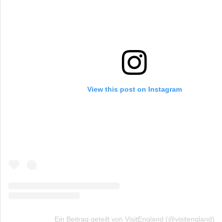
View this post on Instagram
Ein Beitrag geteilt von VisitEngland (@visitengland)