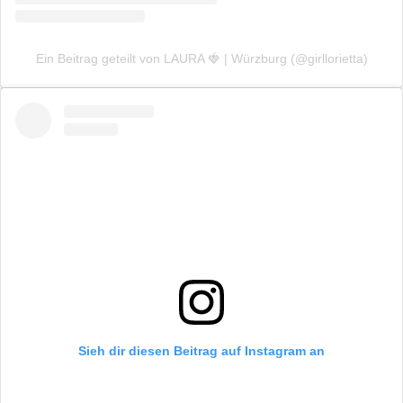
Ein Beitrag geteilt von LAURA 🍓 | Würzburg (@girllorietta)
Sieh dir diesen Beitrag auf Instagram an