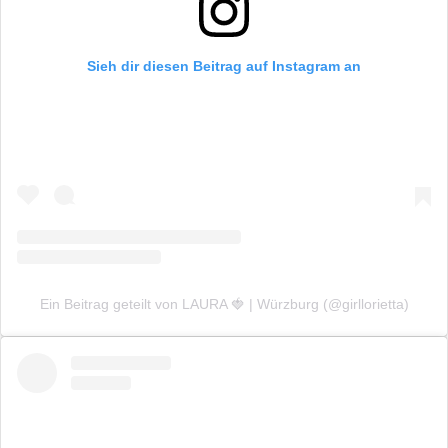
Sieh dir diesen Beitrag auf Instagram an
Ein Beitrag geteilt von LAURA 🍓 | Würzburg (@girllorietta)