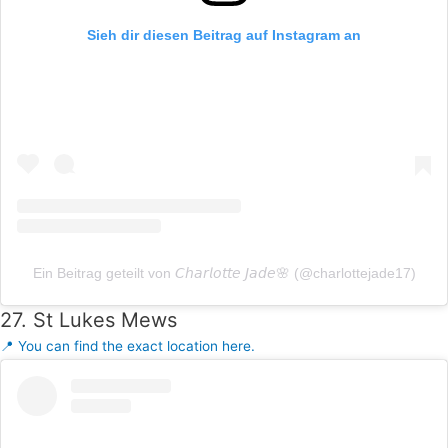
Sieh dir diesen Beitrag auf Instagram an
Ein Beitrag geteilt von 𝘊𝘩𝘢𝘳𝘭𝘰𝘵𝘵𝘦 𝘑𝘢𝘥𝘦🌸 (@charlottejade17)
27. St Lukes Mews
📍 You can find the exact location here.