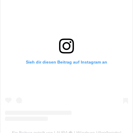
Sieh dir diesen Beitrag auf Instagram an
Ein Beitrag geteilt von LAURA 🍓 | Würzburg (@girllorietta)