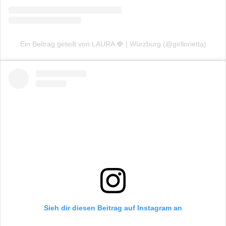
Ein Beitrag geteilt von LAURA 🍓 | Würzburg (@girllorietta)
Sieh dir diesen Beitrag auf Instagram an